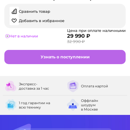
Сравнить товар
Добавить в избранное
Цена при оплате наличными
29 990 ₽
Нет в наличии
32 990 ₽
Узнать о поступлении
Экспресс-
Оплата
картой
доставка
за 1 час
Оффлайн
1 год гарантии
на
шоурум
всю технику
в Москве